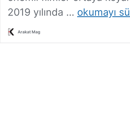
Mickey
2019 yılında …
okumayı sü
17:
Ölmek
Gerçekten
Arakat Mag
Nasıl
Hissettiriyor?