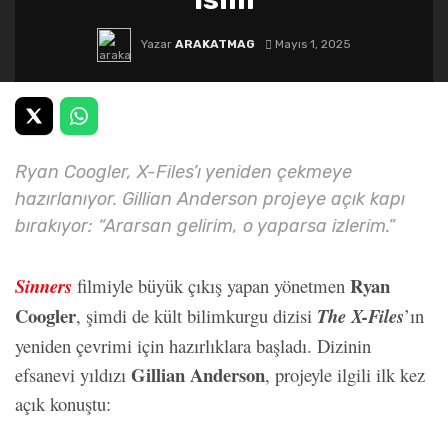
Yazar
ARAKATMAG
Mayıs 1, 2025
Ryan Coogler, X-Files’ı yeniden çekmeye
hazırlanıyor. Gillian Anderson projeye açık kapı
bırakıyor: “Ararsan gelirim, o yaparsa izlerim.”
Ryan
Sinners
filmiyle büyük çıkış yapan yönetmen
Coogler
, şimdi de kült bilimkurgu dizisi
The X-Files
’ın
yeniden çevrimi için hazırlıklara başladı. Dizinin
Gillian Anderson
efsanevi yıldızı
, projeyle ilgili ilk kez
açık konuştu: