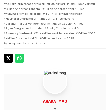
eski dizilerin reboot projeleri
FOX dizileri
Fox Mulder yok mu
Gillian Anderson röportaj
Gillian Anderson yeni X-Files
hükümet komploları dizisi
ITV This Morning Anderson
klasik dizi uyarlamaları
modern X-Files vizyonu
paranormal dizi yeniden çevrim
Ryan Coogler X-Files
Ryan Coogler yeni projeler
Scully Coogler ortaklığı
Sinners yönetmeni
The X-Files yeniden çevrim
X-Files 2025
X-Files ücret eşitsizliği
X-Files yeni sezon 2025.
yeni oyuncu kadrosu X-Files
ARAKATMAG