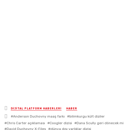
Posted
DİJİTAL PLATFORM HABERLERİ
HABER
in
Tagged
Anderson Duchovny maaş farkı
bilimkurgu kült diziler
with
Chris Carter açıklaması
Coogler dizisi
Dana Scully geri dönecek mi
David Duchovny X-Files
dünya dışı varlıklar dizisi