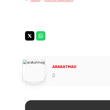
in
ARAKATMAG
Website