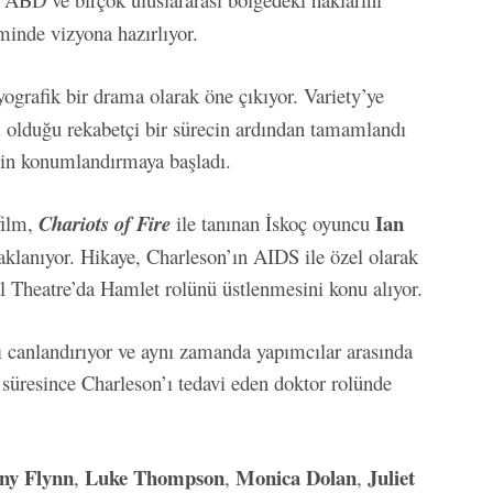
minde vizyona hazırlıyor.
yografik bir drama olarak öne çıkıyor. Variety’ye
l olduğu rekabetçi bir sürecin ardından tamamlandı
çin konumlandırmaya başladı.
Ian
film,
Chariots of Fire
ile tanınan İskoç oyuncu
daklanıyor. Hikaye, Charleson’ın AIDS ile özel olarak
 Theatre’da Hamlet rolünü üstlenmesini konu alıyor.
ı canlandırıyor ve aynı zamanda yapımcılar arasında
ı süresince Charleson’ı tedavi eden doktor rolünde
ny Flynn
Luke Thompson
Monica Dolan
Juliet
,
,
,