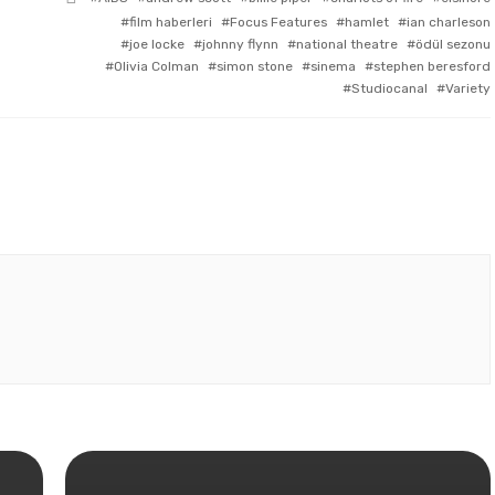
with
film haberleri
Focus Features
hamlet
ian charleson
joe locke
johnny flynn
national theatre
ödül sezonu
Olivia Colman
simon stone
sinema
stephen beresford
Studiocanal
Variety