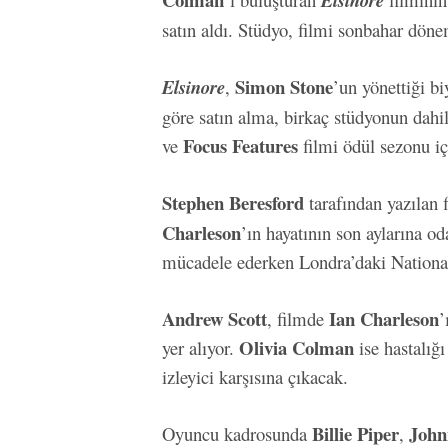
Elsinore
satın aldı. Stüdyo, filmi sonbahar döne
Simon Stone
Elsinore
,
’un yönettiği bi
göre satın alma, birkaç stüdyonun dahi
Focus Features
ve
filmi ödül sezonu i
Stephen Beresford
tarafından yazılan 
Charleson
’ın hayatının son aylarına o
mücadele ederken Londra’daki National
Andrew Scott
Ian Charleson
, filmde
’
Olivia Colman
yer alıyor.
ise hastalığ
izleyici karşısına çıkacak.
Billie Piper
John
Oyuncu kadrosunda
,