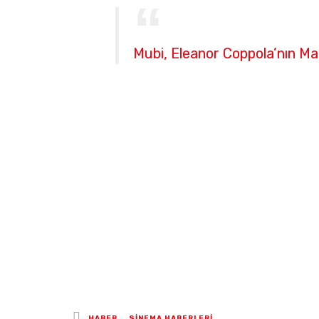
Mubi, Eleanor Coppola’nın Mak
Posted
HABER
SİNEMA HABERLERİ