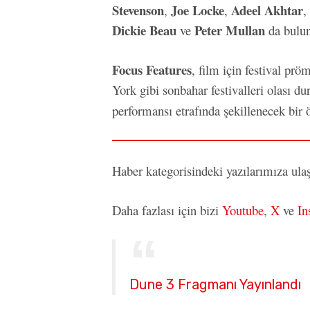
Stevenson
Joe Locke
Adeel Akhtar
,
,
,
Dickie Beau
Peter Mullan
ve
da bulun
Focus Features
, film için festival pr
York gibi sonbahar festivalleri olası du
performansı etrafında şekillenecek bir 
Haber kategorisindeki yazılarımıza ul
Daha fazlası için bizi
Youtube
,
X
ve
In
Dune 3 Fragmanı Yayınlandı