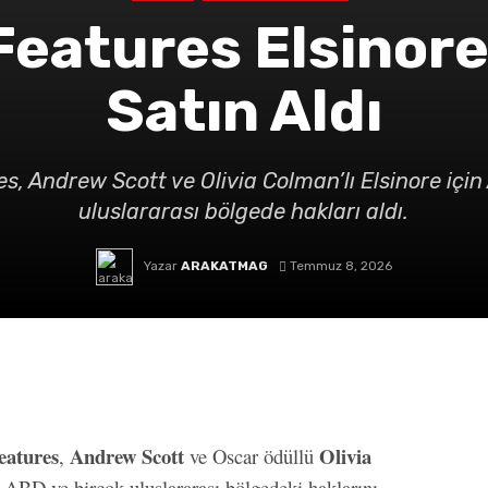
eatures Elsinore
Satın Aldı
s, Andrew Scott ve Olivia Colman’lı Elsinore için
uluslararası bölgede hakları aldı.
Yazar
ARAKATMAG
Temmuz 8, 2026
eatures
Andrew Scott
Olivia
,
ve Oscar ödüllü
 ABD ve birçok uluslararası bölgedeki haklarını