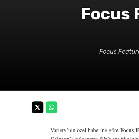
Focus F
Focus Feature
Focus F
Variety’nin özel haberine göre
Colman
’ı buluşturan
filminin