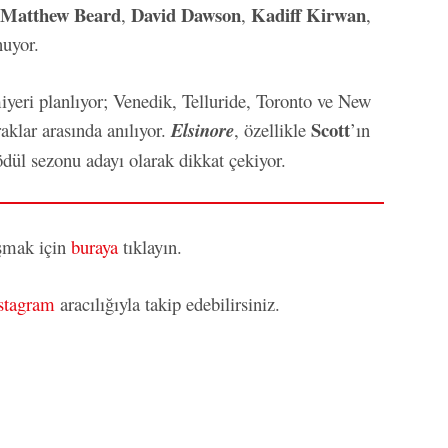
Matthew Beard
David Dawson
Kadiff Kirwan
,
,
,
uyor.
ömiyeri planlıyor; Venedik, Telluride, Toronto ve New
Scott
raklar arasında anılıyor.
Elsinore
, özellikle
’ın
ödül sezonu adayı olarak dikkat çekiyor.
aşmak için
buraya
tıklayın.
stagram
aracılığıyla takip edebilirsiniz.