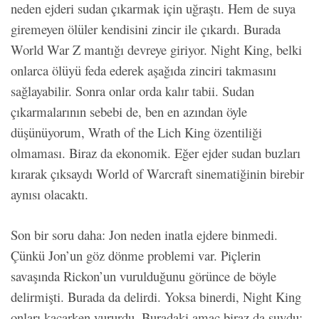
neden ejderi sudan çıkarmak için uğraştı. Hem de suya
giremeyen ölüler kendisini zincir ile çıkardı. Burada
World War Z mantığı devreye giriyor. Night King, belki
onlarca ölüyü feda ederek aşağıda zinciri takmasını
sağlayabilir. Sonra onlar orda kalır tabii. Sudan
çıkarmalarının sebebi de, ben en azından öyle
düşünüyorum, Wrath of the Lich King özentiliği
olmaması. Biraz da ekonomik. Eğer ejder sudan buzları
kırarak çıksaydı World of Warcraft sinematiğinin birebir
aynısı olacaktı.
Son bir soru daha: Jon neden inatla ejdere binmedi.
Çünkü Jon’un göz dönme problemi var. Piçlerin
savaşında Rickon’un vurulduğunu görünce de böyle
delirmişti. Burada da delirdi. Yoksa binerdi, Night King
onları kaçarken vururdu. Buradaki amaç biraz da şuydu: