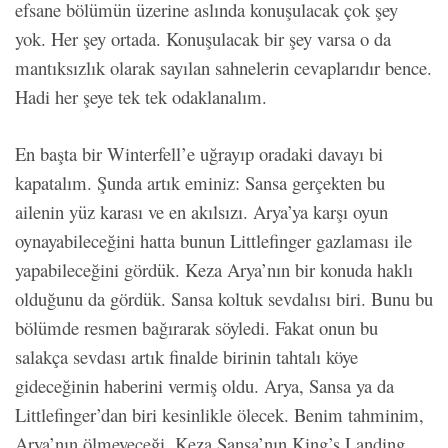
efsane bölümün üzerine aslında konuşulacak çok şey
yok. Her şey ortada. Konuşulacak bir şey varsa o da
mantıksızlık olarak sayılan sahnelerin cevaplarıdır bence.
Hadi her şeye tek tek odaklanalım.
En başta bir Winterfell’e uğrayıp oradaki davayı bi
kapatalım. Şunda artık eminiz: Sansa gerçekten bu
ailenin yüz karası ve en akılsızı. Arya’ya karşı oyun
oynayabileceğini hatta bunun Littlefinger gazlaması ile
yapabileceğini gördük. Keza Arya’nın bir konuda haklı
olduğunu da gördük. Sansa koltuk sevdalısı biri. Bunu bu
bölümde resmen bağırarak söyledi. Fakat onun bu
salakça sevdası artık finalde birinin tahtalı köye
gideceğinin haberini vermiş oldu. Arya, Sansa ya da
Littlefinger’dan biri kesinlikle ölecek. Benim tahminim,
Arya’nın ölmeyeceği. Keza Sansa’nın King’s Landing