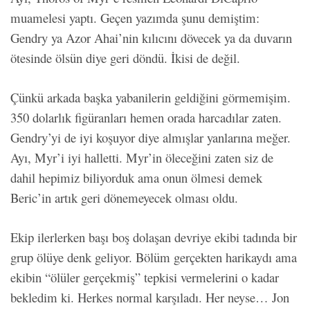
muamelesi yaptı. Geçen yazımda şunu demiştim:
Gendry ya Azor Ahai’nin kılıcını dövecek ya da duvarın
ötesinde ölsün diye geri döndü. İkisi de değil.
Çünkü arkada başka yabanilerin geldiğini görmemişim.
350 dolarlık figüranları hemen orada harcadılar zaten.
Gendry’yi de iyi koşuyor diye almışlar yanlarına meğer.
Ayı, Myr’i iyi halletti. Myr’in öleceğini zaten siz de
dahil hepimiz biliyorduk ama onun ölmesi demek
Beric’in artık geri dönemeyecek olması oldu.
Ekip ilerlerken başı boş dolaşan devriye ekibi tadında bir
grup ölüye denk geliyor. Bölüm gerçekten harikaydı ama
ekibin “ölüler gerçekmiş” tepkisi vermelerini o kadar
bekledim ki. Herkes normal karşıladı. Her neyse… Jon