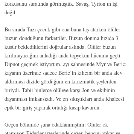
korkusunu suratında görmüştük. Savaş, Tyrion’ın işi
değil.
Bu sırada Tazı çocuk gibi ona buna taş atarken ölüler
buzun donduğunu farkettiler. Buzun donma hızıda 3
küsür beklediklerini doğrular aslında. Ölüler buzun
kırılmayacağını anladığı anda topyekün hücuma geçti.
Dipnot geçmek istiyorum, ayı sahnesinde Myr ve Beric;
kayanın üzerinde sadece Beric’in kılıcını bir anda alev
aldırması dizide gördüğüm en karizmatik şeylerden
biriydi. Tabii binlerce ölüleye karşı Jon ve ekibinin
dayanması imkansızdı. Ve en sıkıştıkları anda Khaleesi
epik bir giriş yaparak ortalığı kasıp kavurdu.
Geçen bölümde şuna odaklanmıştım: Ölüler ok
atamıyor. Ejderler üzerlerinde gezer, hepsini yakar ve