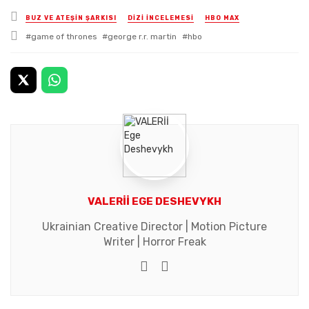
Posted
BUZ VE ATEŞİN ŞARKISI
DİZİ İNCELEMESİ
HBO MAX
in
Tagged
game of thrones
george r.r. martin
hbo
with
VALERİİ EGE DESHEVYKH
Ukrainian Creative Director | Motion Picture
Writer | Horror Freak
e-mail
Website