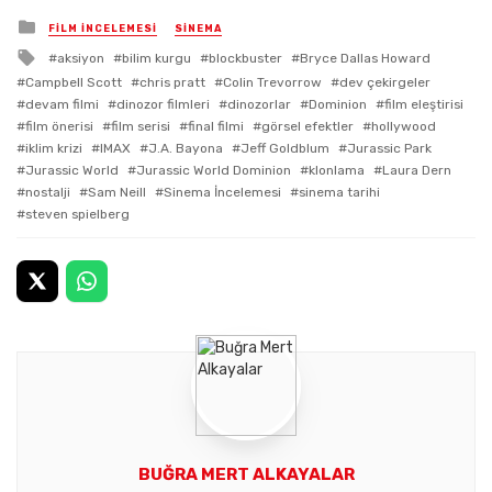
Posted
FİLM İNCELEMESİ
SİNEMA
in
Tagged
aksiyon
bilim kurgu
blockbuster
Bryce Dallas Howard
with
Campbell Scott
chris pratt
Colin Trevorrow
dev çekirgeler
devam filmi
dinozor filmleri
dinozorlar
Dominion
film eleştirisi
film önerisi
film serisi
final filmi
görsel efektler
hollywood
iklim krizi
IMAX
J.A. Bayona
Jeff Goldblum
Jurassic Park
Jurassic World
Jurassic World Dominion
klonlama
Laura Dern
nostalji
Sam Neill
Sinema İncelemesi
sinema tarihi
steven spielberg
BUĞRA MERT ALKAYALAR