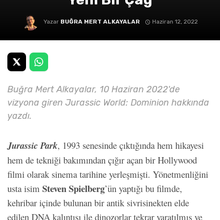
Yazar
BUĞRA MERT ALKAYALAR
Haziran 12, 2022
Buğra Mert Alkayalar, 10 Haziran 2022'de
vizyona giren Jurassic World: Dominion hakkında
yazdı.
Jurassic Park
, 1993 senesinde çıktığında hem hikayesi
hem de tekniği bakımından çığır açan bir Hollywood
filmi olarak sinema tarihine yerleşmişti. Yönetmenliğini
Steven Spielberg
usta isim
’ün yaptığı bu filmde,
kehribar içinde bulunan bir antik sivrisinekten elde
edilen DNA kalıntısı ile dinozorlar tekrar yaratılmış ve